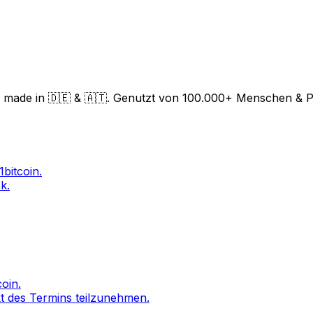
f made in 🇩🇪 & 🇦🇹. Genutzt von 100.000+ Menschen & P
bitcoin.
k.
oin.
kt des Termins teilzunehmen.